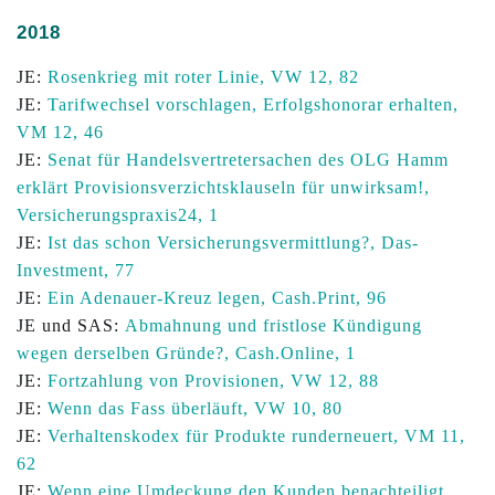
2018
JE:
Rosenkrieg mit roter Linie, VW 12, 82
JE:
Tarifwechsel vorschlagen, Erfolgshonorar erhalten,
VM 12, 46
JE:
Senat für Handelsvertretersachen des OLG Hamm
erklärt Provisionsverzichtsklauseln für unwirksam!,
Versicherungspraxis24, 1
JE:
Ist das schon Versicherungsvermittlung?, Das-
Investment, 77
JE:
Ein Adenauer-Kreuz legen, Cash.Print, 96
JE und SAS:
Abmahnung und fristlose Kündigung
wegen derselben Gründe?, Cash.Online, 1
JE:
Fortzahlung von Provisionen, VW 12, 88
JE:
Wenn das Fass überläuft, VW 10, 80
JE:
Verhaltenskodex für Produkte runderneuert, VM 11,
62
JE:
Wenn eine Umdeckung den Kunden benachteiligt,