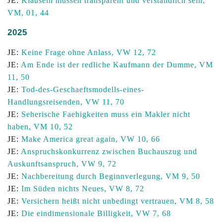
JE:
Klauseln müssen transparent und verständlich sein,
VM, 01, 44
2025
JE:
Keine Frage ohne Anlass, VW 12, 72
JE:
Am Ende ist der redliche Kaufmann der Dumme, VM
11, 50
JE:
Tod-des-Geschaeftsmodells-eines-
Handlungsreisenden, VW 11, 70
JE:
Seherische Faehigkeiten muss ein Makler nicht
haben, VM 10, 52
JE:
Make America great again, VW 10, 66
JE:
Anspruchskonkurrenz zwischen Buchauszug und
Auskunftsanspruch, VW 9, 72
JE:
Nachbereitung durch Beginnverlegung, VM 9, 50
JE:
Im Süden nichts Neues, VW 8, 72
JE:
Versichern heißt nicht unbedingt vertrauen, VM 8, 58
JE:
Die eindimensionale Billigkeit, VW 7, 68