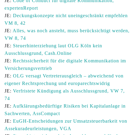
JE:
Code of Conduct für digitale Kommunikation,
expertenReport
JE:
Deckungskonzepte nicht uneingeschränkt empfehlen
VM 8, 42
JE:
Alles, was noch ansteht, muss berücksichtigt werden,
VW 8, 74
JE:
Steuerhinterziehung laut OLG Köln kein
Ausschlussgrund, Cash.Online
JE:
Rechtssicherheit für die digitale Kommunikation im
Versicherungsvertrieb
JE:
OLG versagt Vertreterausgleich – abweichend von
eigener Rechtsprechung und europarechtswidrig
JE:
Verfristete Kündigung als Ausschlussgrund, VW 7,
74
JE:
Aufklärungsbedürftige Risiken bei Kapitalanlage in
Sachwerten, AssCompact
JE:
EuGH-Entscheidungen zur Umsatzsteuerbarkeit von
Assekuradeurleistungen, VGA