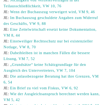
JE:
Nichtigkeit von Vertreterverträgen in der
Teilausschließlichkeit, VW 10, 76
JE:
Wenn der Buchauszug verweigert wird, VM 9, 46
JE:
Im Buchauszug geschuldete Angaben zum Widerruf
des Geschäfts, VW 9, 88
JE:
Eine Zettelwirtschaft ersetzt keine Dokumentation,
VM 8, 44
JE:
Einstweiliger Rechtsschutz nur bei existenzieller
Notlage, VW 8, 70
JE:
Dabeibleiben ist in manchen Fällen die bessere
Lösung, VM 7, 52
JE:
„Grundsätze“ keine Schätzgrundlage für den
Ausgleich des Untervertreters, VW 7, 104
JE:
Die anlassbezogene Beratung hat ihre Grenzen, VM
6, 54
JE:
Ein Brief zu viel vom Fiskus, VW 6, 92
JE:
Wie der Ausgleichsanspruch berechnet werden kann,
VM 5, 42