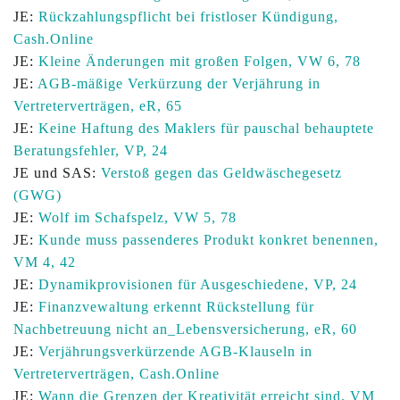
JE:
Rückzahlungspflicht bei fristloser Kündigung,
Cash.Online
JE:
Kleine Änderungen mit großen Folgen, VW 6, 78
JE:
AGB-mäßige Verkürzung der Verjährung in
Vertreterverträgen, eR, 65
JE:
Keine Haftung des Maklers für pauschal behauptete
Beratungsfehler, VP, 24
JE und SAS:
Verstoß gegen das Geldwäschegesetz
(GWG)
JE:
Wolf im Schafspelz, VW 5, 78
JE:
Kunde muss passenderes Produkt konkret benennen,
VM 4, 42
JE:
Dynamikprovisionen für Ausgeschiedene, VP, 24
JE:
Finanzvewaltung erkennt Rückstellung für
Nachbetreuung nicht an_Lebensversicherung, eR, 60
JE:
Verjährungsverkürzende AGB-Klauseln in
Vertreterverträgen, Cash.Online
JE:
Wann die Grenzen der Kreativität erreicht sind, VM