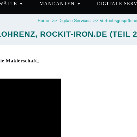
WÄLTE
MANDANTEN
DIGITALE SER
Home
>>
Digitale Services
>>
Vertriebsgespräch
OHRENZ, ROCKIT-IRON.DE (TEIL 2
ie Maklerschaft
„.