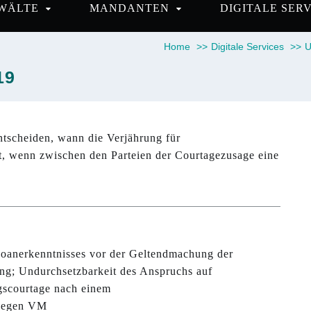
WÄLTE
MANDANTEN
DIGITALE SER
Home
>>
Digitale Services
>>
U
19
tscheiden, wann die Verjährung für
t, wenn zwischen den Parteien der Courtagezusage eine
doanerkenntnisses vor der Geltendmachung der
ng; Undurchsetzbarkeit des Anspruchs auf
gscourtage nach einem
 gegen VM